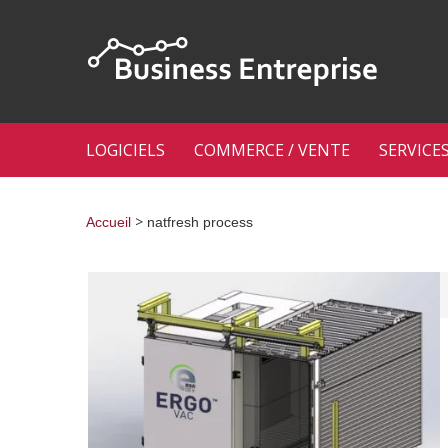
LOGICIELS
COMMERCE / VENTE
SERVICE
>
Accueil
natfresh process